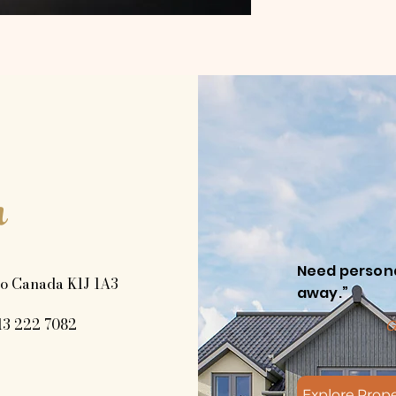
h
Need personal
rio Canada K1J 1A3
away.”
13 222 7082
G
Explore Prope