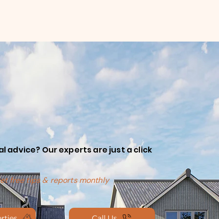
 advice? Our experts are just a click
et free tips & reports monthly
rties
Call Us